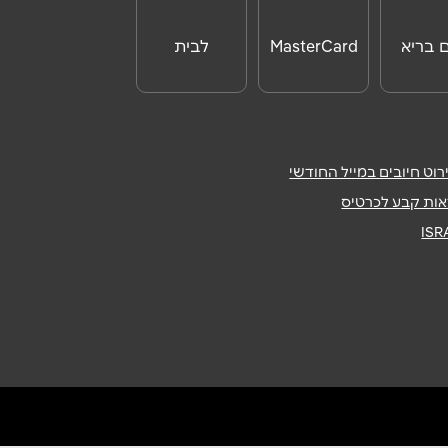
ם בריא
MasterCard
לבית
Day
וט חיובים במייל החודשי
ות קבע לכרטיס
IS