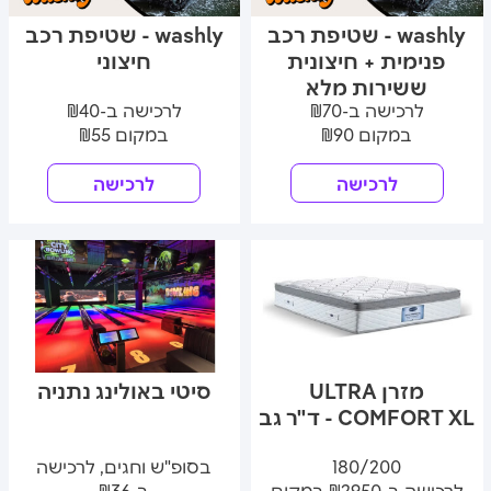
washly - שטיפת רכב
washly - שטיפת רכב
פנימית + חיצונית
חיצוני
ששירות מלא
לרכישה ב-₪70
לרכישה ב-₪40
במקום ₪90
במקום ₪55
לרכישה
לרכישה
מזרן ULTRA
סיטי באולינג נתניה
COMFORT XL - ד"ר גב
180/200
בסופ"ש וחגים, לרכישה
לרכישה ב-₪2950 במקום
ב-₪36