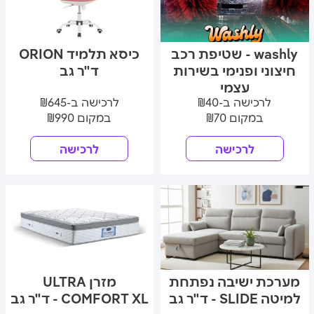
washly - שטיפת רכב
כיסא תלמיד ORION
חיצוני ופנימי בשירות
ד"ר גב
עצמי
לרכישה ב-₪40
לרכישה ב-₪645
במקום ₪70
במקום ₪990
לרכישה
לרכישה
מערכת ישיבה נפתחת
מזרן ULTRA
למיטה SLIDE - ד"ר גב
COMFORT XL - ד"ר גב