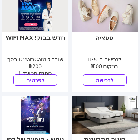
פפאיה
חדש בבזק! WiFi MAX
לרכישה ב- ₪75
שובר ל-DreamCard בסך
במקום ₪100
₪200
מתנת המועדון!
לרכישה
לפרטים
מיטה מתכווננת
נופש + הופעה של רפי