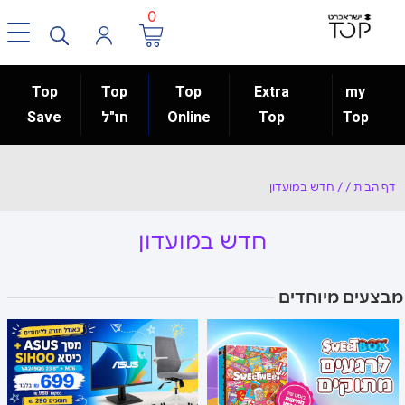
0
Top
Top
Top
Extra
my
Top
Top
Online
חו"ל
Save
דף הבית
/
/
חדש במועדון
חדש במועדון
מבצעים מיוחדים