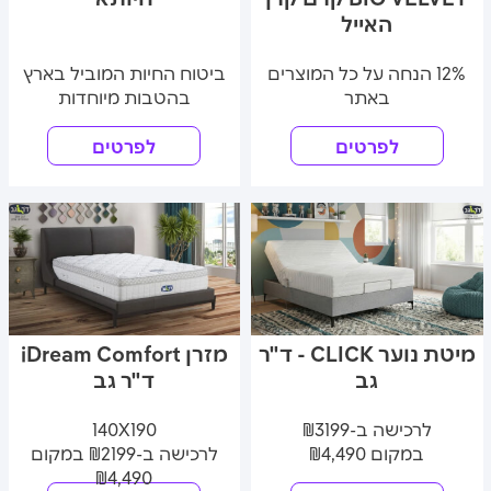
האייל
12% הנחה על כל המוצרים
ביטוח החיות המוביל בארץ
באתר
בהטבות מיוחדות
לפרטים
לפרטים
מיטת נוער CLICK - ד"ר
מזרן iDream Comfort
גב
ד"ר גב
לרכישה ב-₪3199
140X190
במקום ₪4,490
לרכישה ב-₪2199 במקום
₪4,490