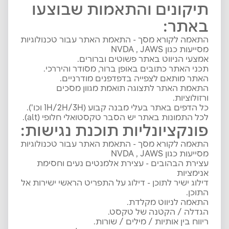
תיקונים והתאמות שבוצעו
באתר:
התאמה לקורא מסך - התאמת האתר עבור טכנולוגיות
מסייעות כגון NVDA , JAWS
אמצעי הניווט באתר פשוטים וברורים.
תכני האתר כתובים באופן ברור, מסודר והיררכי.
האתר מותאם לצפייה בדפדפנים מודרניים.
התאמת האתר לתצוגה תואמת מגוון מסכים
ורזולוציות.
כל הדפים באתר בעלי מבנה קבוע (1H/2H/3H וכו').
לכל התמונות באתר יש הסבר טקסטואלי חלופי (alt).
פונקציונליות תוכנת נגישות:
התאמה לקורא מסך - התאמת האתר עבור טכנולוגיות
מסייעות כגון NVDA , JAWS
עצירת הבהובים - עצירת אלמנטים נעים וחסימת
אנימציות
דילוג ישיר לתוכן - דילוג על התפריט הראשי ישירות אל
התוכן.
התאמה לניווט מקלדת.
הגדלה / הקטנה של טקסט.
ריווח בין אותיות / מילים / שורות.