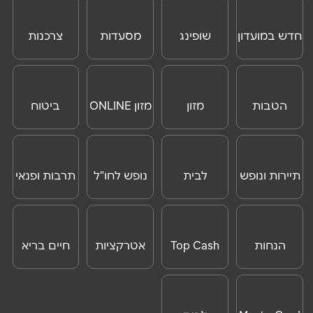
חדש במועדון
שופינג
מסעדות
צרכנות
וצרכנות
ONLINE
הטבות
מזון
מזון ONLINE
ביטוח
לנוסעים
נסיעות לחו"ל
לחו"ל
תיירות ונופש
לבית
נופש לחו"ל
תרבות ופנאי
ONLINE
הנחות
Top Cash
אטרקציות
חיים בריא
לאטרקציות
לחו"ל