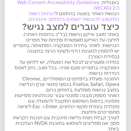
באנגלית:
Web Content Accessibility Guidelines
(WCAG) 2.0
הנגשת האתר בוצעה בהתאם ל
הנחיות
רשות
התקשוב
להנגשת
יישומים
בדפדפני
אינטרנט
.
כיצד עוברים למצב נגיש?
באתר מוצב אייקון נגישות (בד"כ בדפנות האתר).
לחיצה על האייקון מאפשרת פתיחת של תפריט
הנגישות. לאחר בחירת הפונקציה המתאימה בתפריט
יש להמתין לטעינת הדף ולשינוי הרצוי בתצוגה
(במידת הצורך).
במידה ומעוניינים לבטל את הפעולה, יש ללחוץ על
הפונקציה בתפריט פעם שניה. בכל מצב, ניתן לאפס
הגדרות נגישות.
התוכנה פועלת בדפדפנים הפופולריים: Chrome,
Firefox, Safari, Opera בכפוף (תנאי יצרן) הגלישה
במצב נגישות מומלצת בדפדפן כרום.
האתר מספק מבנה סמנטי עבור טכנולוגיות מסייעות
ותמיכה בדפוס השימוש המקובל להפעלה עם
מקלדת בעזרת מקשי החיצים, Enter ו- Esc ליציאה
מתפריטים וחלונות.
לצורך קבלת חווית גלישה מיטבית עם תוכנת הקראת
מסך, אנו ממליצים לשימוש בתוכנת NVDA העדכנית
ביותר.