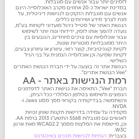
לזמינים יותר עבור אנשים עם מוגבלות.
במדינת ישראל כ-20 אחוזים מקרב האוכלוסייה הינם
אנשים עם מוגבלות הזקוקים לנגישות דיגיטלית, על
מנת לצרוך מידע ושירותים כללים.
הנגשת האתר של סטייל ניהול מועדוני לקוחות בע"מ,
נועדה להפוך אותו לזמין, ידידותי ונוח יותר לשימוש
עבור אוכלוסיות עם צרכים מיוחדים, הנובעים בין
היתר ממוגבלויות מוטוריות שונות,
לקויות קוגניטיביות, קוצר רואי, עיוורון או עיוורון צבעים,
לקויות שמיעה וכן אוכלוסייה הנמנית על בני הגיל
השלישי.
הנגשת אתר זה בוצעה על ידי חברת הנגשת האתרים
"Vee הנגשת אתרים".
רמת הנגישות באתר - AA
חברת "Vee", התאימה את נגישות האתר לדפדפנים
הנפוצים ולשימוש בטלפון הסלולרי ככל הניתן,
והשתמשה בבדיקותיה בקוראי מסך מסוג Jaws ו-
NVDA.
מקפידה על עמידה בדרישות תקנות שוויון זכויות
לאנשים עם מוגבלות 5568 התשע"ג 2013 ברמת AA.
וכן, מיישמת את המלצות מסמך WCAG2.2 מאת ארגון
W3C.
בעברית:
הנחיות
לנגישות
תכנים
באינטרנט