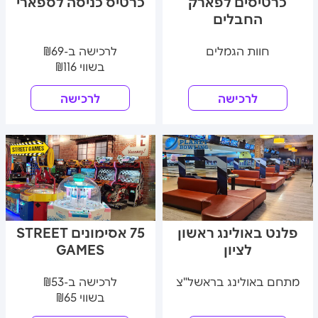
כרטיסים לפארק
כרטיס כניסה לספארי
החבלים
חוות הגמלים
לרכישה ב-₪69
בשווי ₪116
לרכישה
לרכישה
פלנט באולינג ראשון
75 אסימונים STREET
לציון
GAMES
מתחם באולינג בראשל"צ
לרכישה ב-₪53
בשווי ₪65