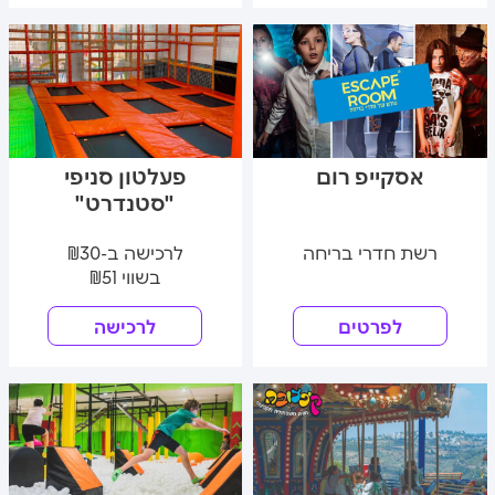
אסקייפ רום
פעלטון סניפי
"סטנדרט"
רשת חדרי בריחה
לרכישה ב-₪30
בשווי ₪51
לפרטים
לרכישה