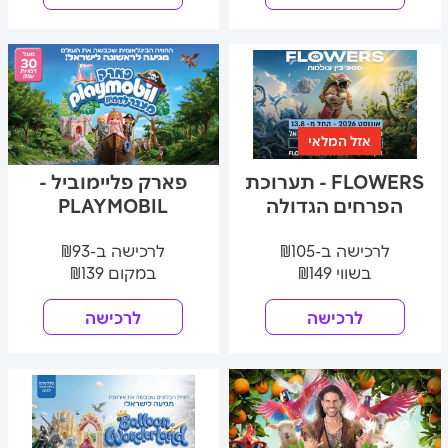
אזל המלאי
FLOWERS - תערוכת
פארק פליימוביל -
הפרחים הגדולה
PLAYMOBIL
לרכישה ב-₪105
לרכישה ב-₪93
בשווי ₪149
במקום ₪139
לרכישה
לרכישה