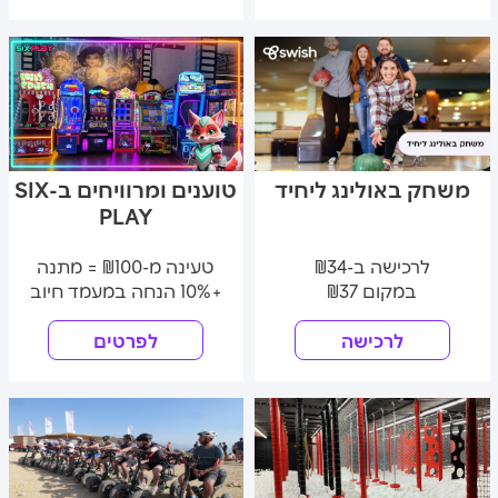
משחק באולינג ליחיד
טוענים ומרוויחים ב-SIX
PLAY
לרכישה ב-₪34
טעינה מ-₪100 = מתנה
במקום ₪37
+10% הנחה במעמד חיוב
לרכישה
לפרטים