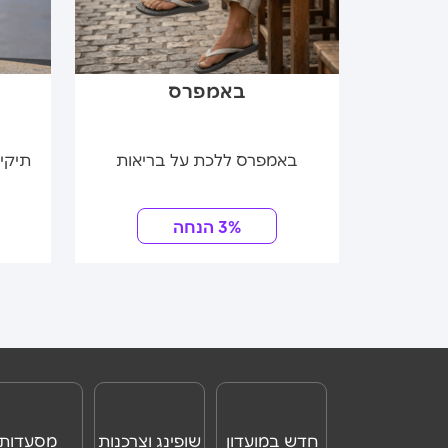
נלאומי
באמפרס
ב
באמפרס ללכת על בריאות
תיקי 
3% הנחה
חדש במועדון
שופינג וצרכנות
מסעדות