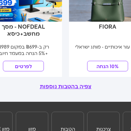
FIORA
NOFDEAL - מסך
מחשב+כיסא
עור איכותיים - מותג ישראלי
רק ב-₪699 במקום ₪989
+5% הנחה במעמד חיוב
10% הנחה
לפרטים
צפיה בהטבות נוספות
צרכנות
הטבות
מזון
מזון ONLINE