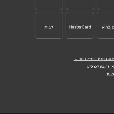
לחו"ל
ם בריא
MasterCard
לבית
Day
וט חיובים במייל החודשי
ות קבע לכרטיס
IS