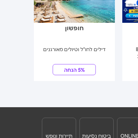
חופשון
UE
דילים לחו"ל וטיולים מאורגנים
מוצרי
5% הנחה
ביטוח נסיעות
תיירות ונופש