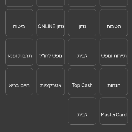
טלפון
*
וצרכנות
ONLINE
אימייל
*
הטבות
מזון
מזון ONLINE
ביטוח
לנוסעים
נסיעות לחו"ל
נושא
*
לחו"ל
אנא חזרו אלי בקשר ל...
תיירות ונופש
לבית
נופש לחו"ל
תרבות ופנאי
ONLINE
הודעה
*
הנחות
Top Cash
אטרקציות
חיים בריא
לאטרקציות
לחו"ל
MasterCard
לבית
שליחה
Day