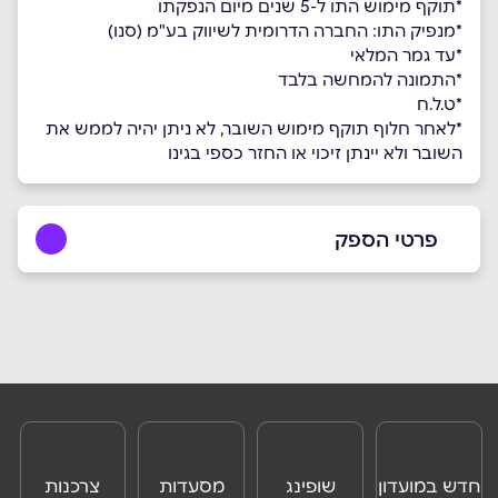
*תוקף מימוש התו ל-5 שנים מיום הנפקתו
*מנפיק התו: החברה הדרומית לשיווק בע"מ (סנו)
*עד גמר המלאי
*התמונה להמחשה בלבד
*ט.ל.ח
*לאחר חלוף תוקף מימוש השובר, לא ניתן יהיה לממש את
השובר ולא יינתן זיכוי או החזר כספי בגינו
פרטי הספק
09-7473222
באתר
בפייסבוק
באינסטגרם
ביוטיוב
שם מלא
*
חדש במועדון
שופינג
מסעדות
צרכנות