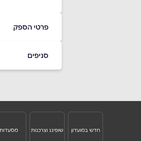
פרטי הספק
050-5473508
סניפים
באתר
בפייסבוק
הגושרים
הגליל העליון
שם מלא
*
05-0547508
טלפון
*
חדש במועדון
שופינג וצרכנות
מסעדות
נושא
*