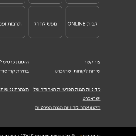
אנא חזרו אלי בקשר ל...
הודעה
*
לבית ONLINE
נופש לחו"ל
תרבות ופנא
צור קשר
הזמנת כרטיס ISRACARDTOP
שירות לקוחות ישראכרט
בחירת קוד סודי
מדיניות הגנת הפרטיות האחודה של
הצהרת נגישות
ישראכרט
תקנון אתר ומדיניות הגנת הפרטיות
© כל הזכויות שמורות STYLE ניהול מועדוני לקוחות