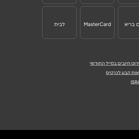
לחו"ל
ם בריא
MasterCard
לבית
Day
וט חיובים במייל החודשי
ות קבע לכרטיס
IS