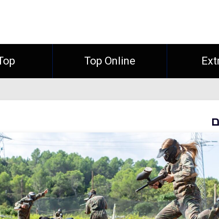
Ext
Top Online
Top חו"
ם