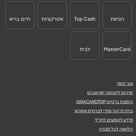
אילת
הנחות
Top Cash
אטרקציות
חיים בריא
לאטרקציות
שליחה
מתחם אייס מול קאמפן 8
לחו"ל
08-9984059
MasterCard
לבית
Day
מודיעין-מכבים-רעות
קניון עזריאלי מודיעין לב העיר 2
צור קשר
שירות לקוחות ישראכרט
אשקלון
הזמנת כרטיס ISRACARDTOP
בחירת קוד סודי לכרטיס אשראי
גלובוס סנטר צומת המבקיעים
מידע לנוסעים לחו"ל
08-9585966
הלוואה לכל מטרה