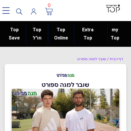
0
Top
Top
Top
Extra
my
Top
Top
Online
חו"ל
Save
דף הבית
/
שובר למגה ספורט
שובר למגה ספורט