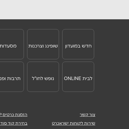
קניון מלחה ירושלים
איי
טלפון
*
33
02-6795395
נושא
*
באר שבע
באר ש
אנא חזרו אלי בקשר ל...
חדש במועדון
שופינג וצרכנות
מסעדות
תחנה מרכזית באר שבע
גרנ
הודעה
*
98
08-6846010
לבית ONLINE
נופש לחו"ל
תרבות ופנא
ירושלים
ירושלי
רמת אשכול ירושלים פארן 11
קינ
75
02-5812211
צור קשר
הזמנת כרטיס ISRACARDTOP
שירות לקוחות ישראכרט
בחירת קוד סודי
פתח תקווה
פתח ת