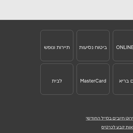
האומן ירושלים האומן 30
02-6481072
מודיעין
ביטוח נסיעות
תיירות ונופש
קניון עזריאלי מודיעין
לחו"ל
08-9712888
ם בריא
MasterCard
לבית
מעלה אדומים
Day
קניון אדומים דרך קדם 5
02-5355629
וט חיובים במייל החודשי
ות קבע לכרטיס
אשדוד