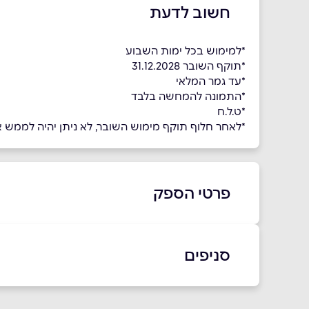
חשוב לדעת
*למימוש בכל ימות השבוע
*תוקף השובר 31.12.2028
*עד גמר המלאי
*התמונה להמחשה בלבד
*ט.ל.ח
*לאחר חלוף תוקף מימוש השובר, לא ניתן יהיה לממש את 
פרטי הספק
02-5812211
סניפים
ירושלים
שוהם
שם מלא
*