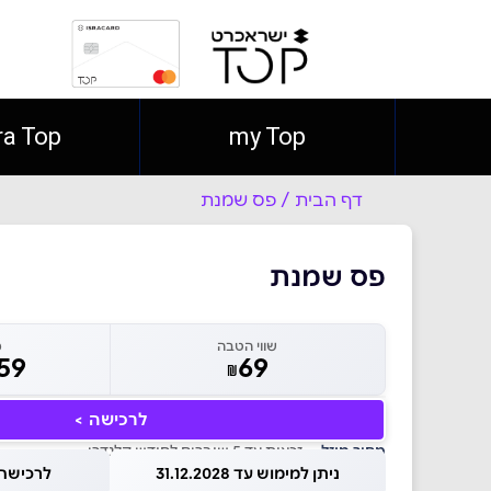
ra Top
my Top
דף הבית
/
פס שמנת
פס שמנת
שווי הטבה
מ
59
69
₪
לרכישה >
מחיר מוזל
— זכאות עד 5 שוברים לחודש קלנדרי
ניתן למימוש עד 31.12.2028
לרכישה עד 026