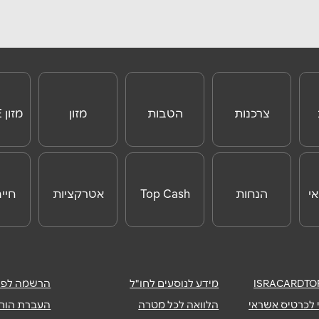
רפורט סיטי נתב''ג
תחנה מרכזית ירושלים
אימייל
*
02-5001179
03-97939
בע
ירושלים
צרכנות
הטבות
מזון
מזון ONLINE
ד קניון באר שבע טוביהו 125
יפו 234
ONLINE
לנוסעים לחו"ל
02-5387763
054-69297
י
הנחות
Top Cash
אטרקציות
חיי
ם
ירושלים
לאטרקציות
ג גורג 1
קניון הדסה ירושלים
לחו"ל
שליחה
02-6428621
02-62312
מידע לנוסעים לחו"ל
הרשמה לפיר
 לכרטיס אשראי
הלוואה לכל מטרה
העברת הורא
קווה
מעלה אדומים