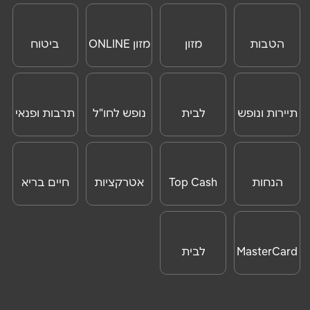
וצרכנות
ONLINE
אימייל
*
הטבות
מזון
מזון ONLINE
ביטוח
נושא
*
לנוסעים
נסיעות לחו"ל
אנא חזרו אלי בקשר ל...
לחו"ל
תיירות ונופש
לבית
נופש לחו"ל
תרבות ופנאי
הודעה
*
ONLINE
הנחות
Top Cash
אטרקציות
חיים בריא
לאטרקציות
שליחה
לחו"ל
MasterCard
לבית
Day