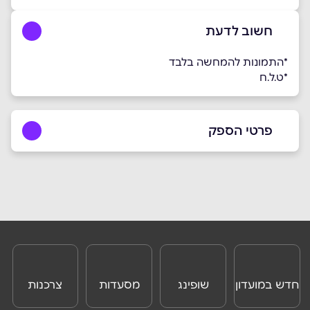
חשוב לדעת
*התמונות להמחשה בלבד
*ט.ל.ח
פרטי הספק
באתר
בפייסבוק
ביוטיוב
בוואטסאפ
שם מלא
*
טלפון
*
חדש במועדון
שופינג
מסעדות
צרכנות