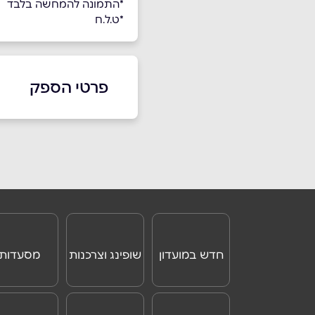
*התמונה להמחשה בלבד
*ט.ל.ח
פרטי הספק
שם מלא
*
טלפון
*
חדש במועדון
שופינג וצרכנות
מסעדות
נושא
*
אנא חזרו אלי בקשר ל...
הודעה
*