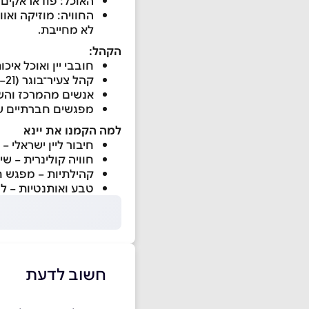
האוכל: פודאראקים ו
החוויה: מוזיקה ואו
לא מחייבת.
הקהל:
חובבי יין ואוכל איכות
קהל צעיר־בוגר (21–65), מחפש חוויה תרבותית ואותנטית.
אנשים מהמרכז והשרו
מפגשים חברתיים ש
למה הקמנו את יינא
חיבור ליין ישראלי –
חוויה קולינרית – שי
קהילתיות – מפגש ח
טבע ואותנטיות – לו
חשוב לדעת