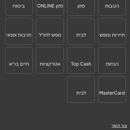
הטבות
מזון
מזון ONLINE
ביטוח
נושא
*
לנוסעים
נסיעות לחו"ל
אנא חזרו אלי בקשר ל...
לחו"ל
הודעה
*
תיירות ונופש
לבית
נופש לחו"ל
תרבות ופנאי
ONLINE
הנחות
Top Cash
אטרקציות
חיים בריא
לאטרקציות
שליחה
לחו"ל
MasterCard
לבית
Day
צור קשר