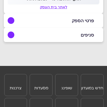
לאתר בית העסק
פרטי הספק
050-5700361
סניפים
באתר
בפייסבוק
אשדוד
מרינה אשדוד
שם מלא
*
טלפון
*
חדש במועדון
שופינג
מסעדות
צרכנות
וצרכנות
ONLINE
אימייל
*