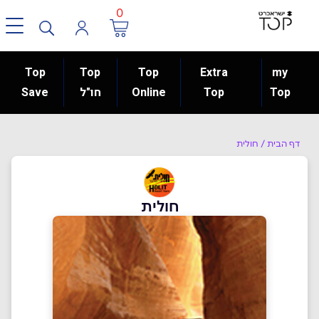
0
Top
Top
Top
Extra
my
Top
Top
Online
חו"ל
Save
דף הבית
/
חולית
חולית