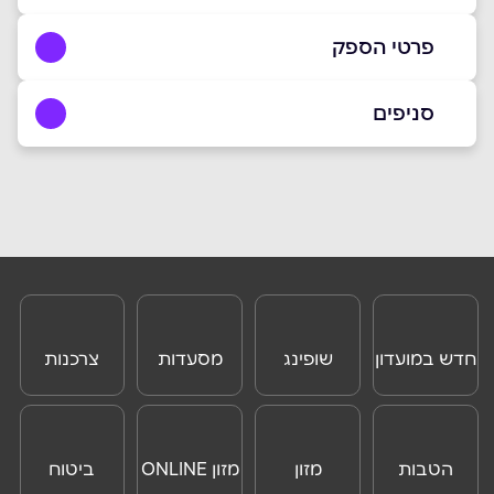
פרטי הספק
052-8082020
סניפים
באתר
אילת
המלאכה 12 המלאכה 12
052-8082020
שם מלא
*
טלפון
*
חדש במועדון
שופינג
מסעדות
צרכנות
וצרכנות
ONLINE
אימייל
*
הטבות
מזון
מזון ONLINE
ביטוח
נושא
*