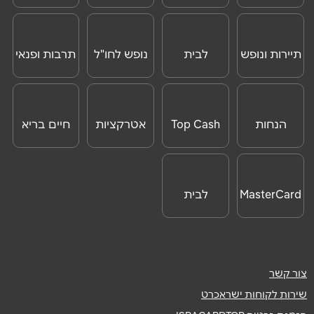
לנוסעים
נסיעות לחו"ל
אנא חזרו אלי בקשר ל...
לחו"ל
הודעה
*
תיירות ונופש
לבית
נופש לחו"ל
תרבות ופנאי
ONLINE
הנחות
Top Cash
אטרקציות
חיים בריא
לאטרקציות
שליחה
לחו"ל
MasterCard
לבית
Day
צור קשר
שירות לקוחות ישראכרט